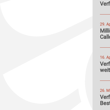
Verf
29. A
Mill
Call
16. A
Verf
weit
26. M
Ver
Bes