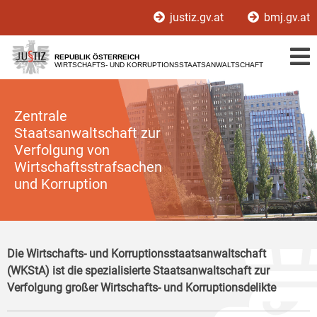
Zur
Zum
justiz.gv.at
bmj.gv.at
Hauptnavigation
Inhalt
[1]
[2]
REPUBLIK ÖSTERREICH
WIRTSCHAFTS- UND KORRUPTIONSSTAATSANWALTSCHAFT
Zentrale
Staatsanwaltschaft zur
Verfolgung von
Wirtschaftsstrafsachen
und Korruption
Die Wirtschafts- und Korruptionsstaatsanwaltschaft
(WKStA) ist die spezialisierte Staatsanwaltschaft zur
Verfolgung großer Wirtschafts- und Korruptionsdelikte