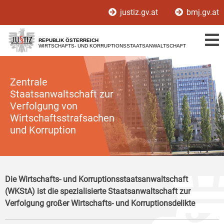
Zur
Zum
justiz.gv.at
bmj.gv.at
Hauptnavigation
Inhalt
[1]
[2]
REPUBLIK ÖSTERREICH
WIRTSCHAFTS- UND KORRUPTIONSSTAATSANWALTSCHAFT
Zentrale
Staatsanwaltschaft zur
Verfolgung von
Wirtschaftsstrafsachen
und Korruption
Die Wirtschafts- und Korruptionsstaatsanwaltschaft
(WKStA) ist die spezialisierte Staatsanwaltschaft zur
Verfolgung großer Wirtschafts- und Korruptionsdelikte