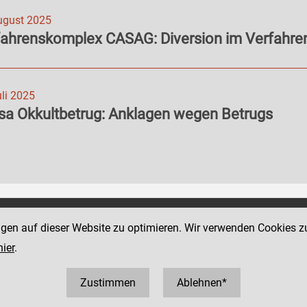
ugust 2025
fahrenskomplex CASAG: Diversion im Verfahr
uli 2025
sa Okkultbetrug: Anklagen wegen Betrugs
Social Media Kanäle
ngen auf dieser Website zu optimieren. Wir verwenden Cookies z
traße 4
der Justiz und des BMJ
hier
.
1 52152
2152 5920
Zustimmen
Ablehnen*