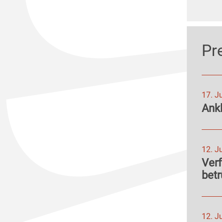
Pr
17. J
Ank
12. J
Ver
betr
12. J