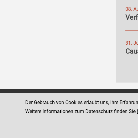
08. A
Ver
31. J
Cau
Zentrale Staatsanwaltschaft zur
1030 Wien
Der Gebrauch von Cookies erlaubt uns, Ihre Erfahru
Verfolgung von
Dampfschiffs
Weitere Informationen zum Datenschutz finden Sie
Wirtschaftsstrafsachen und
Korruption
Telefon: +43 
Fax: +43 1 5
www.justiz.gv.at/wksta
Dienststelle: 020