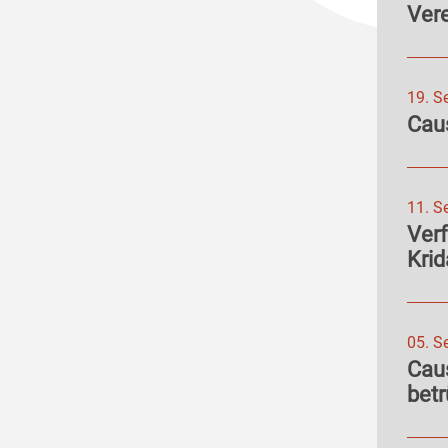
Ver
19. S
Caus
11. S
Ver
Krid
05. S
Cau
betr