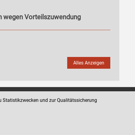
en wegen Vorteilszuwendung
Alles Anzeigen
u Statistikzwecken und zur Qualitätssicherung
Impressum
Datenschutz
Barrierefreiheit
Hinweisgeber:innenplattform (für Mitarbeiter:innen)