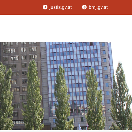
justiz.gv.at
bmj.gv.at