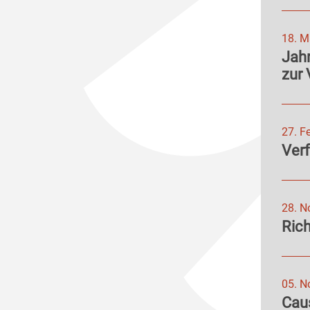
18. M
Jahr
zur 
27. F
Ver
28. N
Rich
05. N
Caus