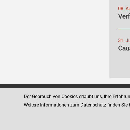
08. A
Ver
31. J
Cau
Zentrale Staatsanwaltschaft zur
1030 Wien
Der Gebrauch von Cookies erlaubt uns, Ihre Erfahru
Verfolgung von
Dampfschiffs
Weitere Informationen zum Datenschutz finden Sie
Wirtschaftsstrafsachen und
Korruption
Telefon: +43 
Fax: +43 1 5
www.justiz.gv.at/wksta
Dienststelle: 020