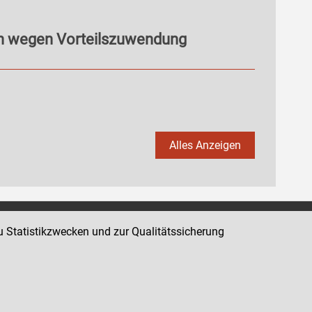
en wegen Vorteilszuwendung
Alles Anzeigen
u Statistikzwecken und zur Qualitätssicherung
Impressum
Datenschutz
Barrierefreiheit
Hinweisgeber:innenplattform (für Mitarbeiter:innen)