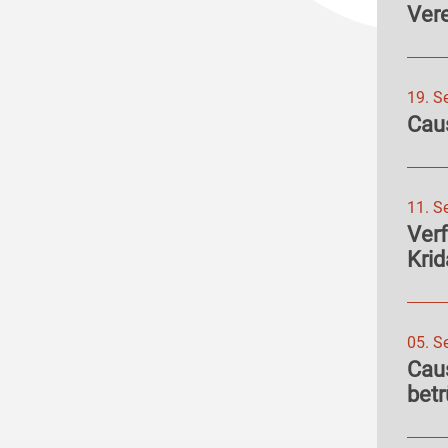
Ver
19. S
Caus
11. S
Ver
Krid
05. S
Cau
betr