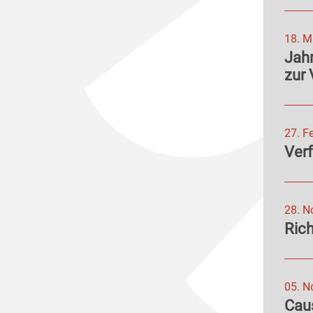
18. M
Jahr
zur 
27. F
Ver
28. N
Rich
05. N
Caus