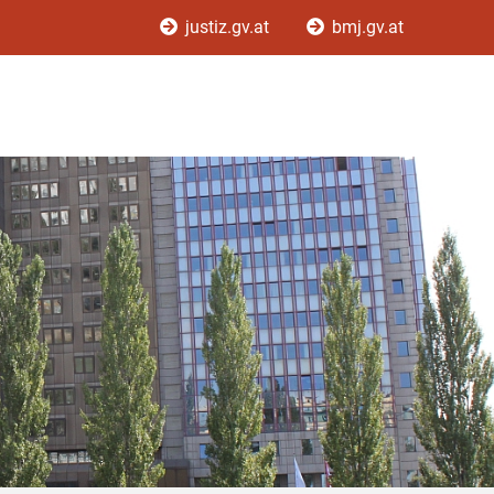
justiz.gv.at
bmj.gv.at