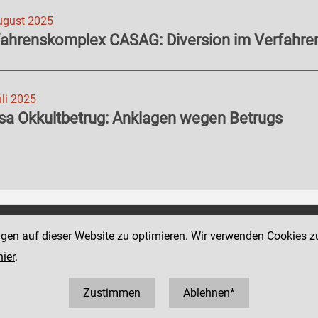
ugust 2025
fahrenskomplex CASAG: Diversion im Verfahr
uli 2025
sa Okkultbetrug: Anklagen wegen Betrugs
Social Media Kanäle
ngen auf dieser Website zu optimieren. Wir verwenden Cookies z
traße 4
der Justiz und des BMJ
hier
.
1 52152
2152 5920
Zustimmen
Ablehnen*