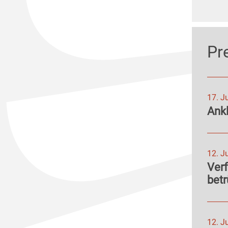
Pr
17. J
Ank
12. J
Ver
betr
12. J