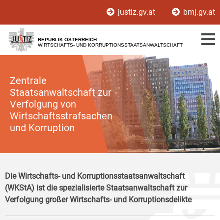
Zur
Zum
justiz.gv.at
bmj.gv.at
Hauptnavigation
Inhalt
[1]
[2]
REPUBLIK ÖSTERREICH
WIRTSCHAFTS- UND KORRUPTIONSSTAATSANWALTSCHAFT
Zentrale
Staatsanwaltschaft zur
Verfolgung von
Wirtschaftsstrafsachen
und Korruption
Die Wirtschafts- und Korruptionsstaatsanwaltschaft
(WKStA) ist die spezialisierte Staatsanwaltschaft zur
Verfolgung großer Wirtschafts- und Korruptionsdelikte