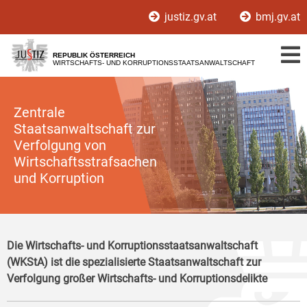
Zur
Zum
justiz.gv.at
bmj.gv.at
Hauptnavigation
Inhalt
[1]
[2]
REPUBLIK ÖSTERREICH
WIRTSCHAFTS- UND KORRUPTIONSSTAATSANWALTSCHAFT
Zentrale
Staatsanwaltschaft zur
Verfolgung von
Wirtschaftsstrafsachen
und Korruption
Die Wirtschafts- und Korruptionsstaatsanwaltschaft
(WKStA) ist die spezialisierte Staatsanwaltschaft zur
Verfolgung großer Wirtschafts- und Korruptionsdelikte