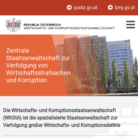
Zur
Zum
justiz.gv.at
bmj.gv.at
Hauptnavigation
Inhalt
[1]
[2]
REPUBLIK ÖSTERREICH
WIRTSCHAFTS- UND KORRUPTIONSSTAATSANWALTSCHAFT
Zentrale
Staatsanwaltschaft zur
Verfolgung von
Wirtschaftsstrafsachen
und Korruption
Die Wirtschafts- und Korruptionsstaatsanwaltschaft
(WKStA) ist die spezialisierte Staatsanwaltschaft zur
Verfolgung großer Wirtschafts- und Korruptionsdelikte