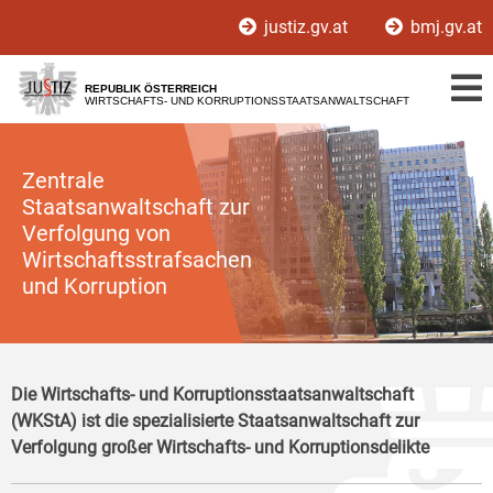
Zur
Zum
justiz.gv.at
bmj.gv.at
Hauptnavigation
Inhalt
[1]
[2]
REPUBLIK ÖSTERREICH
WIRTSCHAFTS- UND KORRUPTIONSSTAATSANWALTSCHAFT
Zentrale
Staatsanwaltschaft zur
Verfolgung von
Wirtschaftsstrafsachen
und Korruption
Die Wirtschafts- und Korruptionsstaatsanwaltschaft
(WKStA) ist die spezialisierte Staatsanwaltschaft zur
Verfolgung großer Wirtschafts- und Korruptionsdelikte