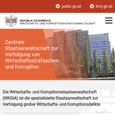
Zur
Zum
justiz.gv.at
bmj.gv.at
Hauptnavigation
Inhalt
[1]
[2]
REPUBLIK ÖSTERREICH
WIRTSCHAFTS- UND KORRUPTIONSSTAATSANWALTSCHAFT
Zentrale
Staatsanwaltschaft zur
Verfolgung von
Wirtschaftsstrafsachen
und Korruption
Die Wirtschafts- und Korruptionsstaatsanwaltschaft
(WKStA) ist die spezialisierte Staatsanwaltschaft zur
Verfolgung großer Wirtschafts- und Korruptionsdelikte