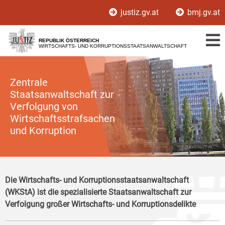
Zur
Zum
justiz.gv.at
bmj.gv.at
Hauptnavigation
Inhalt
[1]
[2]
REPUBLIK ÖSTERREICH
WIRTSCHAFTS- UND KORRUPTIONSSTAATSANWALTSCHAFT
Zentrale
Staatsanwaltschaft zur
Verfolgung von
Wirtschaftsstrafsachen
und Korruption
Die Wirtschafts- und Korruptionsstaatsanwaltschaft
(WKStA) ist die spezialisierte Staatsanwaltschaft zur
Verfolgung großer Wirtschafts- und Korruptionsdelikte