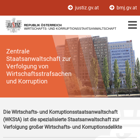
Zur
Zum
justiz.gv.at
bmj.gv.at
Hauptnavigation
Inhalt
[1]
[2]
REPUBLIK ÖSTERREICH
WIRTSCHAFTS- UND KORRUPTIONSSTAATSANWALTSCHAFT
Zentrale
Staatsanwaltschaft zur
Verfolgung von
Wirtschaftsstrafsachen
und Korruption
Die Wirtschafts- und Korruptionsstaatsanwaltschaft
(WKStA) ist die spezialisierte Staatsanwaltschaft zur
Verfolgung großer Wirtschafts- und Korruptionsdelikte