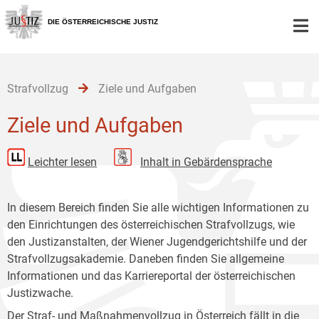
Zur
Zum
Zum
Hauptnavigation
Inhalt
Untermenü
DIE ÖSTERREICHISCHE JUSTIZ
[1]
[2]
[3]
Strafvollzug
Ziele und Aufgaben
Ziele und Aufgaben
Leichter lesen
Inhalt in Gebärdensprache
In diesem Bereich finden Sie alle wichtigen Informationen zu
den Einrichtungen des österreichischen Strafvollzugs, wie
den Justizanstalten, der Wiener Jugendgerichtshilfe und der
Strafvollzugsakademie. Daneben finden Sie allgemeine
Informationen und das Karriereportal der österreichischen
Justizwache.
Der Straf- und Maßnahmenvollzug in Österreich fällt in die