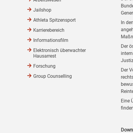
Bunde
Jailshop
Gener
Athleta Spitzensport
In de
angeh
Karrierebereich
Maßna
Informationsfilm
Der ö
Elektronisch überwachter
inter
Hausarrest
Justiz
Forschung
Der V
Group Counselling
recht
bewus
Reint
Eine 
finde
Down