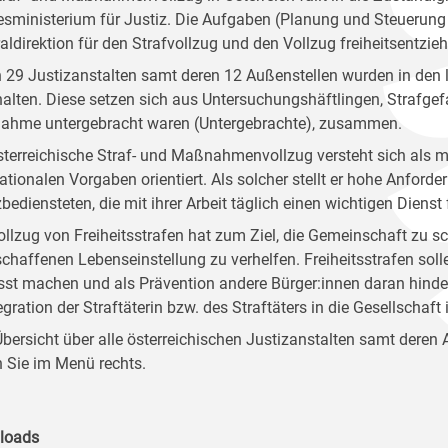
sministerium für Justiz. Die Aufgaben (Planung und Steuerung 
aldirektion für den Strafvollzug und den Vollzug freiheitse
n 29 Justizanstalten samt deren 12 Außenstellen wurden in den 
alten. Diese setzen sich aus Untersuchungshäftlingen, Strafge
hme untergebracht waren (Untergebrachte), zusammen.
sterreichische Straf- und Maßnahmenvollzug versteht sich als m
nationalen Vorgaben orientiert. Als solcher stellt er hohe Anforde
bediensteten, die mit ihrer Arbeit täglich einen wichtigen Dienst 
ollzug von Freiheitsstrafen hat zum Ziel, die Gemeinschaft zu sc
schaffenen Lebenseinstellung zu verhelfen. Freiheitsstrafen sol
st machen und als Prävention andere Bürger:innen daran hinder
egration der Straftäterin bzw. des Straftäters in die Gesellschaft
Übersicht über alle österreichischen Justizanstalten samt deren
n Sie im Menü rechts.
loads