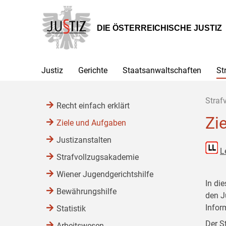
Zur
Zum
Zum
Hauptnavigation
Inhalt
Untermenü
[1]
[2]
[3]
DIE ÖSTERREICHISCHE JUSTIZ
Justiz
Gerichte
Staatsanwaltschaften
St
Straf
Recht einfach erklärt
Zi
Ziele und Aufgaben
Justizanstalten
L
Strafvollzugsakademie
Wiener Jugendgerichtshilfe
In di
Bewährungshilfe
den J
Infor
Statistik
Der S
Arbeitswesen