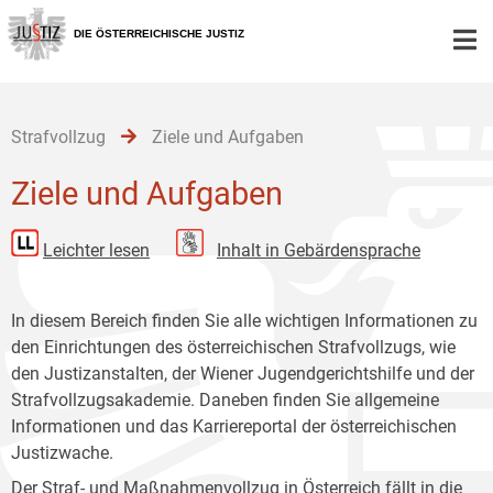
Zur
Zum
Zum
Hauptnavigation
Inhalt
Untermenü
DIE ÖSTERREICHISCHE JUSTIZ
[1]
[2]
[3]
Strafvollzug
Ziele und Aufgaben
Ziele und Aufgaben
Leichter lesen
Inhalt in Gebärdensprache
In diesem Bereich finden Sie alle wichtigen Informationen zu
den Einrichtungen des österreichischen Strafvollzugs, wie
den Justizanstalten, der Wiener Jugendgerichtshilfe und der
Strafvollzugsakademie. Daneben finden Sie allgemeine
Informationen und das Karriereportal der österreichischen
Justizwache.
Der Straf- und Maßnahmenvollzug in Österreich fällt in die