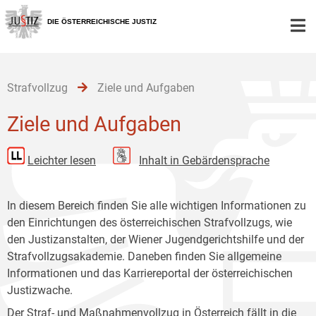
Zur
Zum
Zum
Hauptnavigation
Inhalt
Untermenü
DIE ÖSTERREICHISCHE JUSTIZ
[1]
[2]
[3]
Strafvollzug
Ziele und Aufgaben
Ziele und Aufgaben
Leichter lesen
Inhalt in Gebärdensprache
In diesem Bereich finden Sie alle wichtigen Informationen zu
den Einrichtungen des österreichischen Strafvollzugs, wie
den Justizanstalten, der Wiener Jugendgerichtshilfe und der
Strafvollzugsakademie. Daneben finden Sie allgemeine
Informationen und das Karriereportal der österreichischen
Justizwache.
Der Straf- und Maßnahmenvollzug in Österreich fällt in die