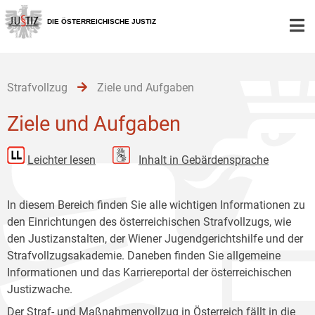
Zur
Zum
Zum
Hauptnavigation
Inhalt
Untermenü
DIE ÖSTERREICHISCHE JUSTIZ
[1]
[2]
[3]
Strafvollzug
Ziele und Aufgaben
Ziele und Aufgaben
Leichter lesen
Inhalt in Gebärdensprache
In diesem Bereich finden Sie alle wichtigen Informationen zu
den Einrichtungen des österreichischen Strafvollzugs, wie
den Justizanstalten, der Wiener Jugendgerichtshilfe und der
Strafvollzugsakademie. Daneben finden Sie allgemeine
Informationen und das Karriereportal der österreichischen
Justizwache.
Der Straf- und Maßnahmenvollzug in Österreich fällt in die