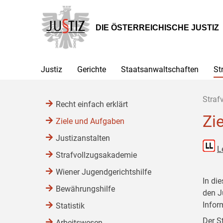
Zur
Zum
Zum
Hauptnavigation
Inhalt
Untermenü
[1]
[2]
[3]
DIE ÖSTERREICHISCHE JUSTIZ
Justiz
Gerichte
Staatsanwaltschaften
St
Straf
Recht einfach erklärt
Zi
Ziele und Aufgaben
Justizanstalten
L
Strafvollzugsakademie
Wiener Jugendgerichtshilfe
In di
Bewährungshilfe
den J
Infor
Statistik
Der S
Arbeitswesen