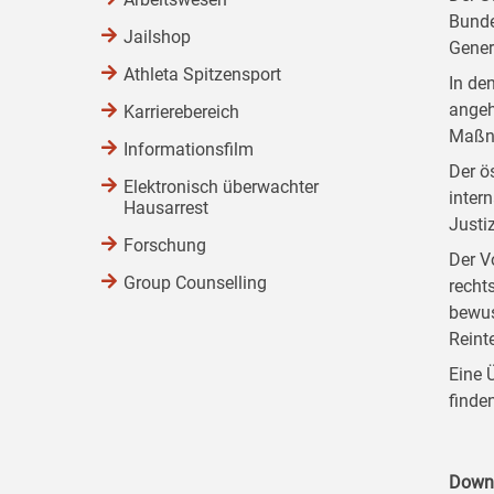
Bunde
Jailshop
Gener
Athleta Spitzensport
In de
angeh
Karrierebereich
Maßna
Informationsfilm
Der ö
Elektronisch überwachter
inter
Hausarrest
Justiz
Forschung
Der V
Group Counselling
recht
bewus
Reint
Eine 
finde
Down