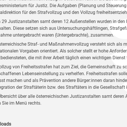
sministerium für Justiz. Die Aufgaben (Planung und Steuerung 
aldirektion für den Strafvollzug und den Vollzug freiheitse
n 29 Justizanstalten samt deren 12 Außenstellen wurden in den 
alten. Diese setzen sich aus Untersuchungshäftlingen, Strafge
hme untergebracht waren (Untergebrachte), zusammen.
sterreichische Straf- und Maßnahmenvollzug versteht sich als m
nationalen Vorgaben orientiert. Als solcher stellt er hohe Anforde
bediensteten, die mit ihrer Arbeit täglich einen wichtigen Dienst 
ollzug von Freiheitsstrafen hat zum Ziel, die Gemeinschaft zu sc
schaffenen Lebenseinstellung zu verhelfen. Freiheitsstrafen sol
st machen und als Prävention andere Bürger:innen daran hinder
egration der Straftäterin bzw. des Straftäters in die Gesellschaft
Übersicht über alle österreichischen Justizanstalten samt deren
n Sie im Menü rechts.
loads