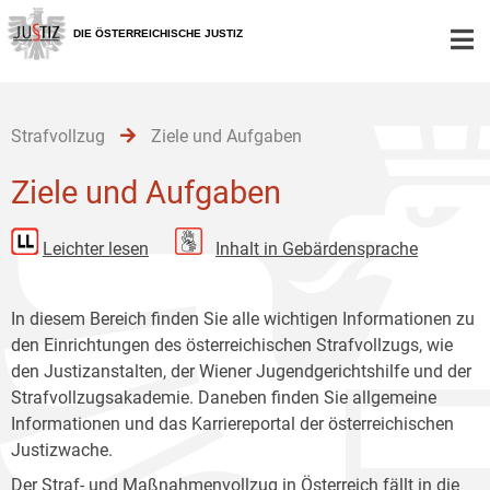
Zur
Zum
Zum
Hauptnavigation
Inhalt
Untermenü
DIE ÖSTERREICHISCHE JUSTIZ
[1]
[2]
[3]
Strafvollzug
Ziele und Aufgaben
Ziele und Aufgaben
Leichter lesen
Inhalt in Gebärdensprache
In diesem Bereich finden Sie alle wichtigen Informationen zu
den Einrichtungen des österreichischen Strafvollzugs, wie
den Justizanstalten, der Wiener Jugendgerichtshilfe und der
Strafvollzugsakademie. Daneben finden Sie allgemeine
Informationen und das Karriereportal der österreichischen
Justizwache.
Der Straf- und Maßnahmenvollzug in Österreich fällt in die