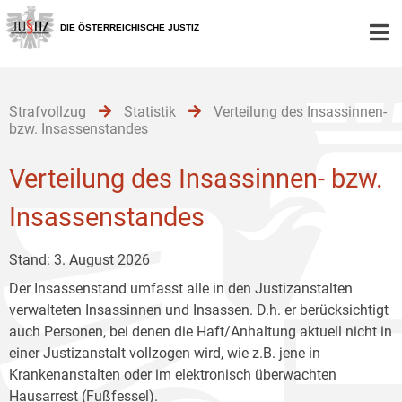
Zur
Zum
Zum
Hauptnavigation
Inhalt
Untermenü
DIE ÖSTERREICHISCHE JUSTIZ
[1]
[2]
[3]
Strafvollzug
Statistik
Verteilung des Insassinnen-
bzw. Insassenstandes
Verteilung des Insassinnen- bzw.
Insassenstandes
Stand: 3. August 2026
Der Insassenstand umfasst alle in den Justizanstalten
verwalteten Insassinnen und Insassen. D.h. er berücksichtigt
auch Personen, bei denen die Haft/Anhaltung aktuell nicht in
einer Justizanstalt vollzogen wird, wie z.B. jene in
Krankenanstalten oder im elektronisch überwachten
Hausarrest (Fußfessel).