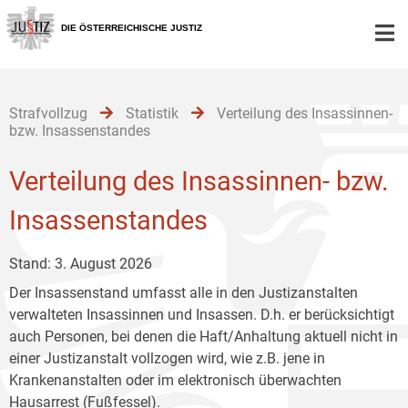
Zur
Zum
Zum
Hauptnavigation
Inhalt
Untermenü
DIE ÖSTERREICHISCHE JUSTIZ
[1]
[2]
[3]
Strafvollzug
Statistik
Verteilung des Insassinnen-
bzw. Insassenstandes
Verteilung des Insassinnen- bzw.
Insassenstandes
Stand: 3. August 2026
Der Insassenstand umfasst alle in den Justizanstalten
verwalteten Insassinnen und Insassen. D.h. er berücksichtigt
auch Personen, bei denen die Haft/Anhaltung aktuell nicht in
einer Justizanstalt vollzogen wird, wie z.B. jene in
Krankenanstalten oder im elektronisch überwachten
Hausarrest (Fußfessel).