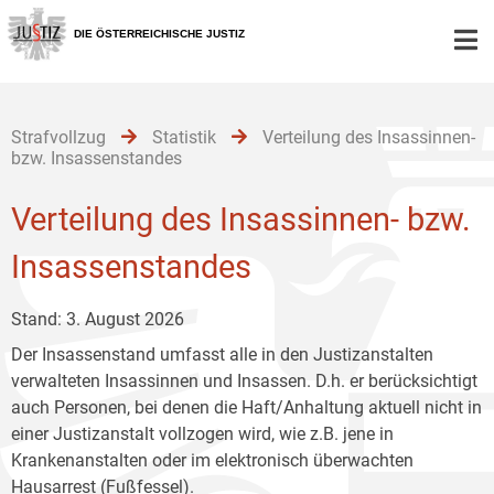
Zur
Zum
Zum
Hauptnavigation
Inhalt
Untermenü
DIE ÖSTERREICHISCHE JUSTIZ
[1]
[2]
[3]
Strafvollzug
Statistik
Verteilung des Insassinnen-
bzw. Insassenstandes
Verteilung des Insassinnen- bzw.
Insassenstandes
Stand: 3. August 2026
Der Insassenstand umfasst alle in den Justizanstalten
verwalteten Insassinnen und Insassen. D.h. er berücksichtigt
auch Personen, bei denen die Haft/Anhaltung aktuell nicht in
einer Justizanstalt vollzogen wird, wie z.B. jene in
Krankenanstalten oder im elektronisch überwachten
Hausarrest (Fußfessel).