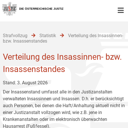
Zur
Zum
Zum
Hauptnavigation
Inhalt
Untermenü
DIE ÖSTERREICHISCHE JUSTIZ
[1]
[2]
[3]
Strafvollzug
Statistik
Verteilung des Insassinnen-
bzw. Insassenstandes
Verteilung des Insassinnen- bzw.
Insassenstandes
Stand: 3. August 2026
Der Insassenstand umfasst alle in den Justizanstalten
verwalteten Insassinnen und Insassen. D.h. er berücksichtigt
auch Personen, bei denen die Haft/Anhaltung aktuell nicht in
einer Justizanstalt vollzogen wird, wie z.B. jene in
Krankenanstalten oder im elektronisch überwachten
Hausarrest (Fußfessel).