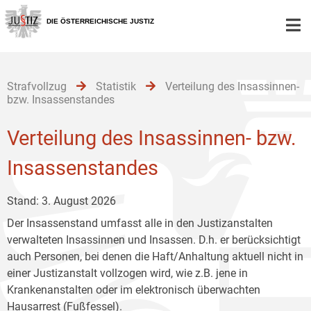
Zur
Zum
Zum
Hauptnavigation
Inhalt
Untermenü
DIE ÖSTERREICHISCHE JUSTIZ
[1]
[2]
[3]
Strafvollzug
Statistik
Verteilung des Insassinnen-
bzw. Insassenstandes
Verteilung des Insassinnen- bzw.
Insassenstandes
Stand: 3. August 2026
Der Insassenstand umfasst alle in den Justizanstalten
verwalteten Insassinnen und Insassen. D.h. er berücksichtigt
auch Personen, bei denen die Haft/Anhaltung aktuell nicht in
einer Justizanstalt vollzogen wird, wie z.B. jene in
Krankenanstalten oder im elektronisch überwachten
Hausarrest (Fußfessel).