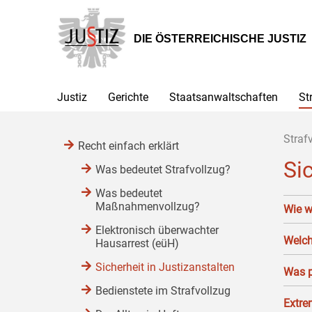
Zur
Zum
Zum
Hauptnavigation
Inhalt
Untermenü
[1]
[2]
[3]
DIE ÖSTERREICHISCHE JUSTIZ
Justiz
Gerichte
Staatsanwaltschaften
St
Straf
Recht einfach erklärt
Si
Was bedeutet Strafvollzug?
Was bedeutet
Maßnahmenvollzug?
Wie w
Elektronisch überwachter
Welch
Hausarrest (eüH)
Sicherheit in Justizanstalten
Was p
Bedienstete im Strafvollzug
Extre