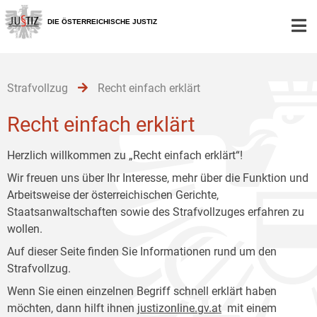
Zur
Zum
Zum
Hauptnavigation
Inhalt
Untermenü
DIE ÖSTERREICHISCHE JUSTIZ
[1]
[2]
[3]
Strafvollzug
Recht einfach erklärt
Recht einfach erklärt
Herzlich willkommen zu „Recht einfach erklärt“!
Wir freuen uns über Ihr Interesse, mehr über die Funktion und
Arbeitsweise der österreichischen Gerichte,
Staatsanwaltschaften sowie des Strafvollzuges erfahren zu
wollen.
Auf dieser Seite finden Sie Informationen rund um den
Strafvollzug.
Wenn Sie einen einzelnen Begriff schnell erklärt haben
möchten, dann hilft ihnen
justizonline.gv.at
mit einem