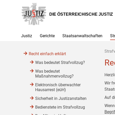
Zur
Zum
Zum
Hauptnavigation
Inhalt
Untermenü
[1]
[2]
[3]
DIE ÖSTERREICHISCHE JUSTIZ
Justiz
Gerichte
Staatsanwaltschaften
St
Straf
Recht einfach erklärt
Re
Was bedeutet Strafvollzug?
Was bedeutet
Herzl
Maßnahmenvollzug?
Wir f
Elektronisch überwachter
Staat
Hausarrest (eüH)
Auf d
Sicherheit in Justizanstalten
Wenn 
Bedienstete im Strafvollzug
Begri