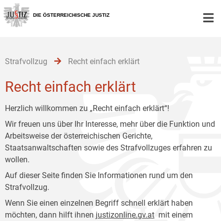
Zur
Zum
Zum
Hauptnavigation
Inhalt
Untermenü
DIE ÖSTERREICHISCHE JUSTIZ
[1]
[2]
[3]
Strafvollzug
Recht einfach erklärt
Recht einfach erklärt
Herzlich willkommen zu „Recht einfach erklärt“!
Wir freuen uns über Ihr Interesse, mehr über die Funktion und
Arbeitsweise der österreichischen Gerichte,
Staatsanwaltschaften sowie des Strafvollzuges erfahren zu
wollen.
Auf dieser Seite finden Sie Informationen rund um den
Strafvollzug.
Wenn Sie einen einzelnen Begriff schnell erklärt haben
möchten, dann hilft ihnen
justizonline.gv.at
mit einem