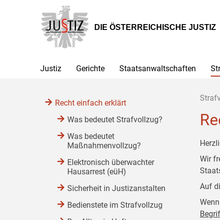
Zur
Zum
Zum
Hauptnavigation
Inhalt
Untermenü
[1]
[2]
[3]
DIE ÖSTERREICHISCHE JUSTIZ
Justiz
Gerichte
Staatsanwaltschaften
St
Straf
Recht einfach erklärt
Re
Was bedeutet Strafvollzug?
Was bedeutet
Herzl
Maßnahmenvollzug?
Wir f
Elektronisch überwachter
Staat
Hausarrest (eüH)
Auf d
Sicherheit in Justizanstalten
Wenn 
Bedienstete im Strafvollzug
Begri