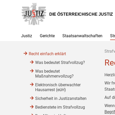
Zur
Zum
Zum
Hauptnavigation
Inhalt
Untermenü
[1]
[2]
[3]
DIE ÖSTERREICHISCHE JUSTIZ
Justiz
Gerichte
Staatsanwaltschaften
St
Straf
Recht einfach erklärt
Re
Was bedeutet Strafvollzug?
Was bedeutet
Herzl
Maßnahmenvollzug?
Wir f
Elektronisch überwachter
Staat
Hausarrest (eüH)
Auf d
Sicherheit in Justizanstalten
Wenn 
Bedienstete im Strafvollzug
Begri