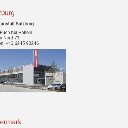
zburg
zanstalt Salzburg
Puch bei Hallein
in Nord 73
on: +43 6245 90246
iermark