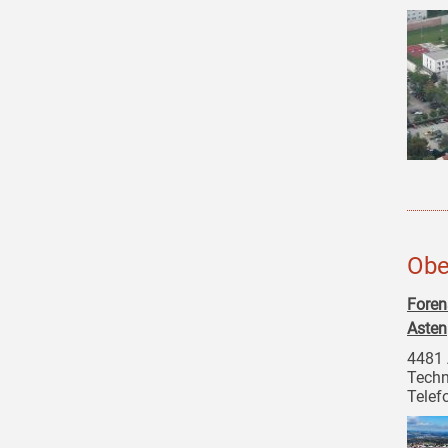
Obe
Foren
Asten
4481 
Techn
Telef