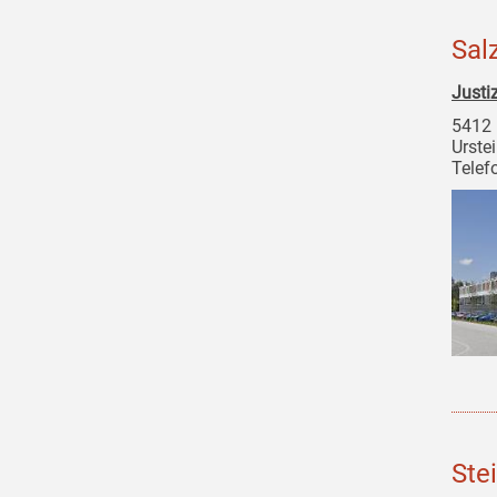
Sal
Justi
5412 
Urste
Telef
Ste