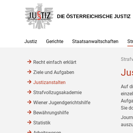
Zur
Zum
Zum
Hauptnavigation
Inhalt
Untermenü
[1]
[2]
[3]
DIE ÖSTERREICHISCHE JUSTIZ
Justiz
Gerichte
Staatsanwaltschaften
St
Straf
Recht einfach erklärt
Ju
Ziele und Aufgaben
Justizanstalten
Auf d
Strafvollzugsakademie
einze
Aufga
Wiener Jugendgerichtshilfe
Sie d
Bewährungshilfe
Journ
Statistik
auszu
Arbeitswesen