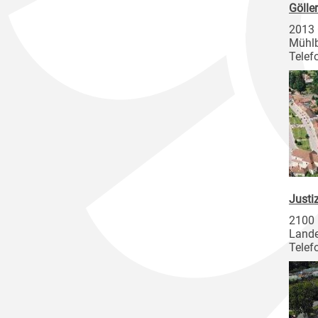
Gölle
2013 
Mühl
Telef
Justi
2100 
Lande
Telef