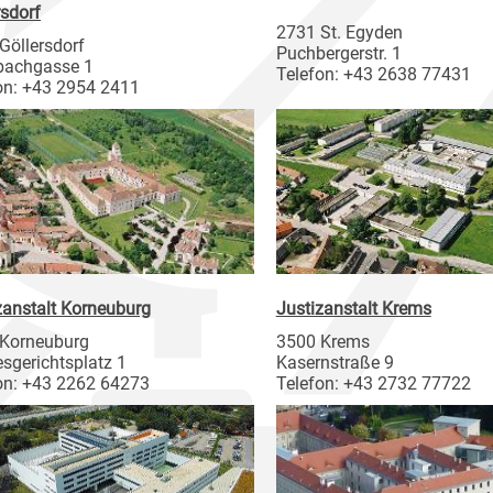
rsdorf
2731 St. Egyden
Göllersdorf
Puchbergerstr. 1
bachgasse 1
Telefon: +43 2638 77431
on: +43 2954 2411
zanstalt Korneuburg
Justizanstalt Krems
Korneuburg
3500 Krems
sgerichtsplatz 1
Kasernstraße 9
on: +43 2262 64273
Telefon: +43 2732 77722