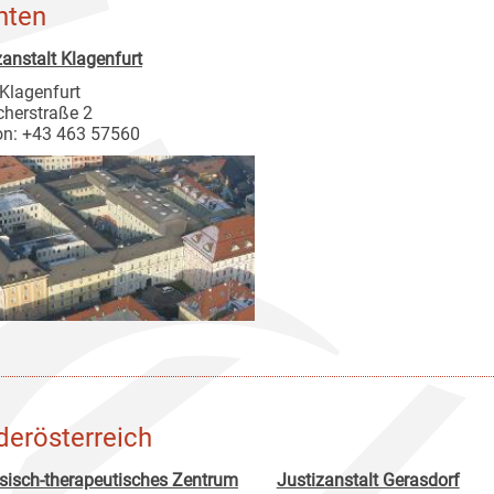
nten
zanstalt Klagenfurt
Klagenfurt
cherstraße 2
on: +43 463 57560
derösterreich
sisch-therapeutisches Zentrum
Justizanstalt Gerasdorf