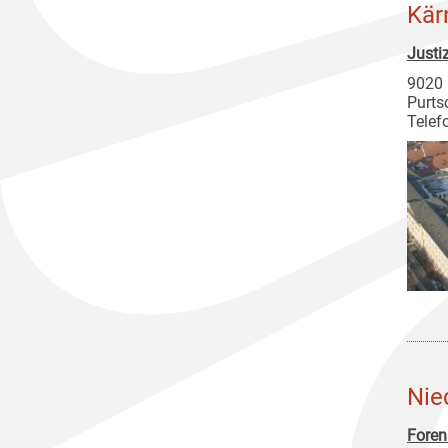
Kär
Justi
9020 
Purts
Telef
Nie
Foren