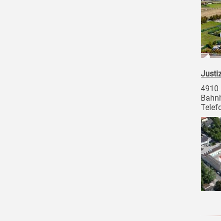
Justi
4910 
Bahnh
Telef