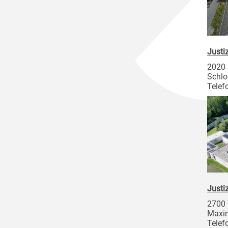
Justi
2020
Schlo
Telef
Justi
2700 
Maxim
Telef