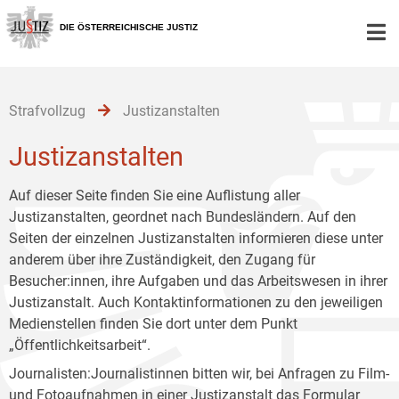
Zur
Zum
Zum
Hauptnavigation
Inhalt
Untermenü
DIE ÖSTERREICHISCHE JUSTIZ
[1]
[2]
[3]
Strafvollzug
Justizanstalten
Justizanstalten
Auf dieser Seite finden Sie eine Auflistung aller
Justizanstalten, geordnet nach Bundesländern. Auf den
Seiten der einzelnen Justizanstalten informieren diese unter
anderem über ihre Zuständigkeit, den Zugang für
Besucher:innen, ihre Aufgaben und das Arbeitswesen in ihrer
Justizanstalt. Auch Kontaktinformationen zu den jeweiligen
Medienstellen finden Sie dort unter dem Punkt
„Öffentlichkeitsarbeit“.
Journalisten:Journalistinnen bitten wir, bei Anfragen zu Film-
und Fotoaufnahmen in einer Justizanstalt das
Formular