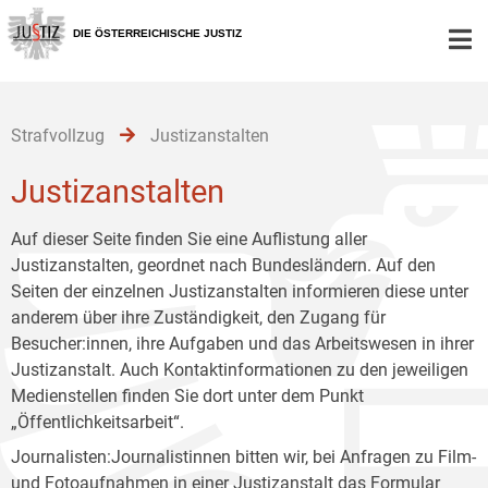
Zur
Zum
Zum
Hauptnavigation
Inhalt
Untermenü
DIE ÖSTERREICHISCHE JUSTIZ
[1]
[2]
[3]
Strafvollzug
Justizanstalten
Justizanstalten
Auf dieser Seite finden Sie eine Auflistung aller
Justizanstalten, geordnet nach Bundesländern. Auf den
Seiten der einzelnen Justizanstalten informieren diese unter
anderem über ihre Zuständigkeit, den Zugang für
Besucher:innen, ihre Aufgaben und das Arbeitswesen in ihrer
Justizanstalt. Auch Kontaktinformationen zu den jeweiligen
Medienstellen finden Sie dort unter dem Punkt
„Öffentlichkeitsarbeit“.
Journalisten:Journalistinnen bitten wir, bei Anfragen zu Film-
und Fotoaufnahmen in einer Justizanstalt das
Formular