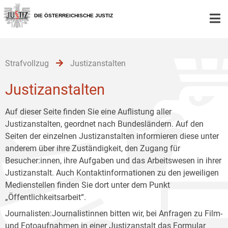
Zur
Zum
Zum
Hauptnavigation
Inhalt
Untermenü
DIE ÖSTERREICHISCHE JUSTIZ
[1]
[2]
[3]
Strafvollzug
Justizanstalten
Justizanstalten
Auf dieser Seite finden Sie eine Auflistung aller
Justizanstalten, geordnet nach Bundesländern. Auf den
Seiten der einzelnen Justizanstalten informieren diese unter
anderem über ihre Zuständigkeit, den Zugang für
Besucher:innen, ihre Aufgaben und das Arbeitswesen in ihrer
Justizanstalt. Auch Kontaktinformationen zu den jeweiligen
Medienstellen finden Sie dort unter dem Punkt
„Öffentlichkeitsarbeit“.
Journalisten:Journalistinnen bitten wir, bei Anfragen zu Film-
und Fotoaufnahmen in einer Justizanstalt das
Formular