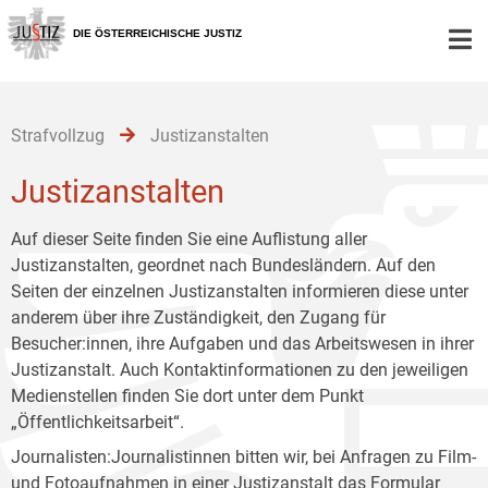
Zur
Zum
Zum
Hauptnavigation
Inhalt
Untermenü
DIE ÖSTERREICHISCHE JUSTIZ
[1]
[2]
[3]
Strafvollzug
Justizanstalten
Justizanstalten
Auf dieser Seite finden Sie eine Auflistung aller
Justizanstalten, geordnet nach Bundesländern. Auf den
Seiten der einzelnen Justizanstalten informieren diese unter
anderem über ihre Zuständigkeit, den Zugang für
Besucher:innen, ihre Aufgaben und das Arbeitswesen in ihrer
Justizanstalt. Auch Kontaktinformationen zu den jeweiligen
Medienstellen finden Sie dort unter dem Punkt
„Öffentlichkeitsarbeit“.
Journalisten:Journalistinnen bitten wir, bei Anfragen zu Film-
und Fotoaufnahmen in einer Justizanstalt das
Formular