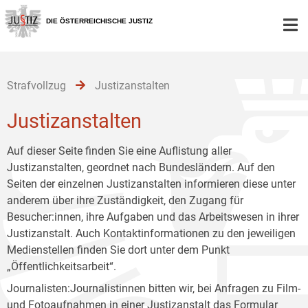
Zur
Zum
Zum
Hauptnavigation
Inhalt
Untermenü
DIE ÖSTERREICHISCHE JUSTIZ
[1]
[2]
[3]
Strafvollzug
Justizanstalten
Justizanstalten
Auf dieser Seite finden Sie eine Auflistung aller
Justizanstalten, geordnet nach Bundesländern. Auf den
Seiten der einzelnen Justizanstalten informieren diese unter
anderem über ihre Zuständigkeit, den Zugang für
Besucher:innen, ihre Aufgaben und das Arbeitswesen in ihrer
Justizanstalt. Auch Kontaktinformationen zu den jeweiligen
Medienstellen finden Sie dort unter dem Punkt
„Öffentlichkeitsarbeit“.
Journalisten:Journalistinnen bitten wir, bei Anfragen zu Film-
und Fotoaufnahmen in einer Justizanstalt das
Formular