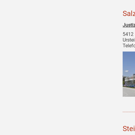
Sal
Justi
5412 
Urste
Telef
Ste