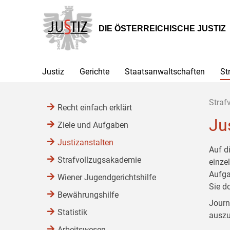
Zur
Zum
Zum
Hauptnavigation
Inhalt
Untermenü
[1]
[2]
[3]
DIE ÖSTERREICHISCHE JUSTIZ
Justiz
Gerichte
Staatsanwaltschaften
St
Straf
Recht einfach erklärt
Ju
Ziele und Aufgaben
Justizanstalten
Auf d
Strafvollzugsakademie
einze
Aufga
Wiener Jugendgerichtshilfe
Sie d
Bewährungshilfe
Journ
Statistik
auszu
Arbeitswesen