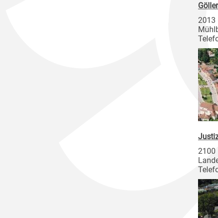
Gölle
2013 
Mühl
Telef
Justi
2100 
Lande
Telef