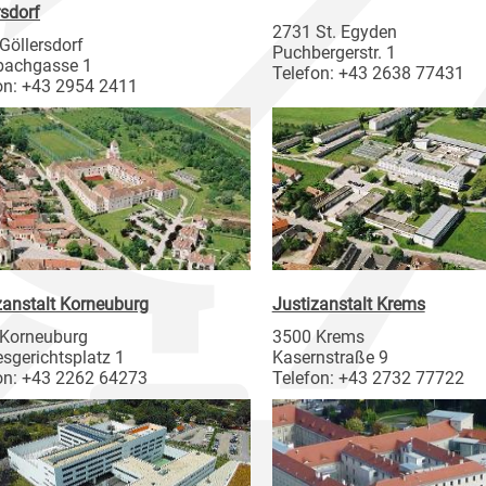
rsdorf
2731 St. Egyden
Göllersdorf
Puchbergerstr. 1
bachgasse 1
Telefon: +43 2638 77431
on: +43 2954 2411
zanstalt Korneuburg
Justizanstalt Krems
Korneuburg
3500 Krems
sgerichtsplatz 1
Kasernstraße 9
on: +43 2262 64273
Telefon: +43 2732 77722