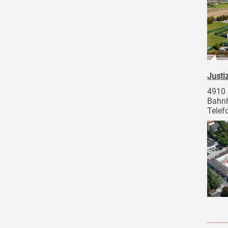
Justi
4910 
Bahnh
Telef