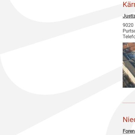
Kär
Justi
9020 
Purts
Telef
Nie
Foren