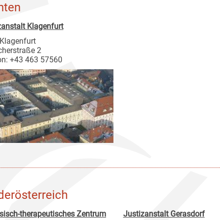
nten
zanstalt Klagenfurt
Klagenfurt
cherstraße 2
on: +43 463 57560
derösterreich
sisch-therapeutisches Zentrum
Justizanstalt Gerasdorf