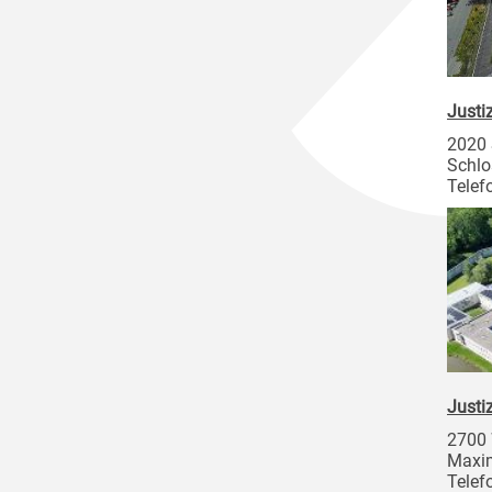
Justi
2020
Schlo
Telef
Justi
2700 
Maxim
Telef