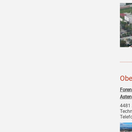
Obe
Foren
Asten
4481 
Techn
Telef