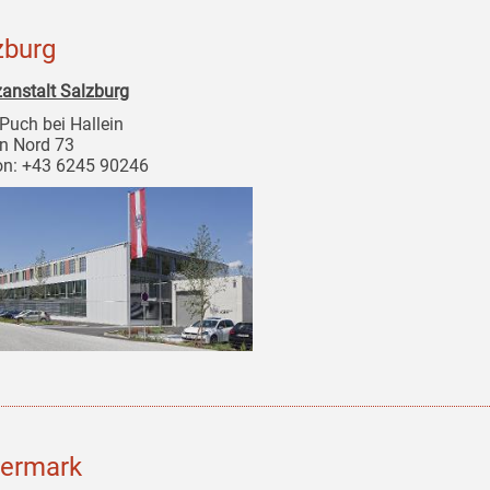
zburg
zanstalt Salzburg
Puch bei Hallein
in Nord 73
on: +43 6245 90246
iermark