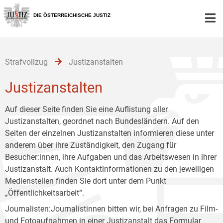
Zur
Zum
Zum
Hauptnavigation
Inhalt
Untermenü
DIE ÖSTERREICHISCHE JUSTIZ
[1]
[2]
[3]
Strafvollzug
Justizanstalten
Justizanstalten
Auf dieser Seite finden Sie eine Auflistung aller
Justizanstalten, geordnet nach Bundesländern. Auf den
Seiten der einzelnen Justizanstalten informieren diese unter
anderem über ihre Zuständigkeit, den Zugang für
Besucher:innen, ihre Aufgaben und das Arbeitswesen in ihrer
Justizanstalt. Auch Kontaktinformationen zu den jeweiligen
Medienstellen finden Sie dort unter dem Punkt
„Öffentlichkeitsarbeit“.
Journalisten:Journalistinnen bitten wir, bei Anfragen zu Film-
und Fotoaufnahmen in einer Justizanstalt das
Formular