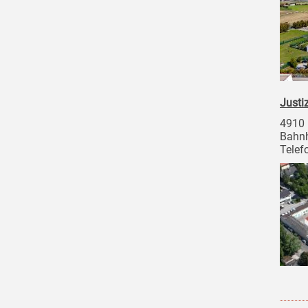
Justi
4910 
Bahnh
Telef