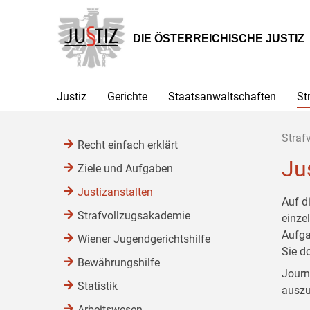
Zur
Zum
Zum
Hauptnavigation
Inhalt
Untermenü
[1]
[2]
[3]
DIE ÖSTERREICHISCHE JUSTIZ
Justiz
Gerichte
Staatsanwaltschaften
St
Straf
Recht einfach erklärt
Ju
Ziele und Aufgaben
Justizanstalten
Auf d
Strafvollzugsakademie
einze
Aufga
Wiener Jugendgerichtshilfe
Sie d
Bewährungshilfe
Journ
Statistik
auszu
Arbeitswesen