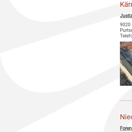
Kär
Justi
9020 
Purts
Telef
Nie
Foren