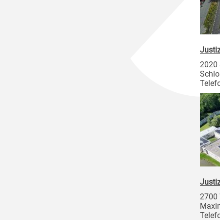
Justi
2020
Schlo
Telef
Justi
2700 
Maxim
Telef