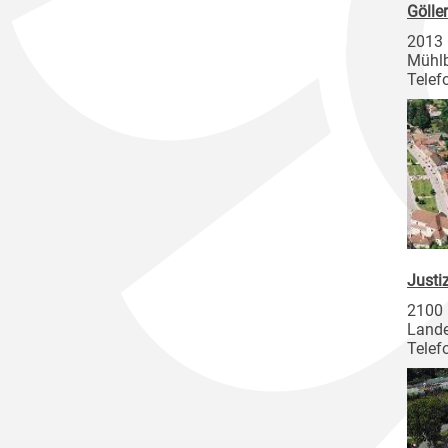
Gölle
2013 
Mühl
Telef
Justi
2100 
Lande
Telef