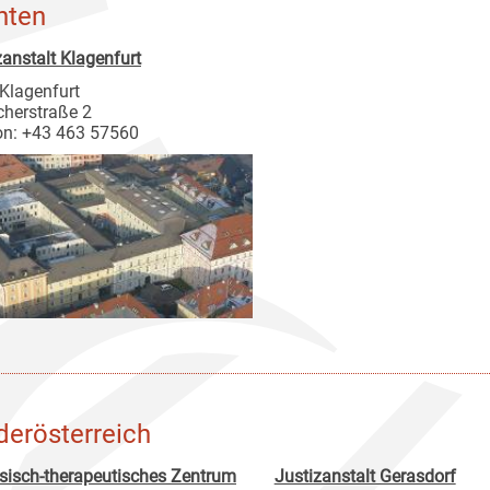
nten
zanstalt Klagenfurt
Klagenfurt
cherstraße 2
on: +43 463 57560
derösterreich
sisch-therapeutisches Zentrum
Justizanstalt Gerasdorf