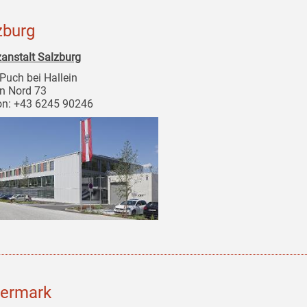
zburg
zanstalt Salzburg
Puch bei Hallein
in Nord 73
on: +43 6245 90246
iermark