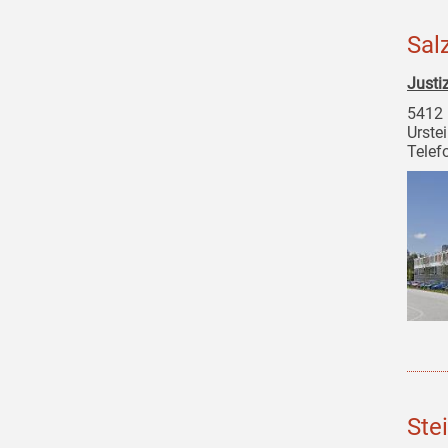
Sal
Justi
5412 
Urste
Telef
Ste