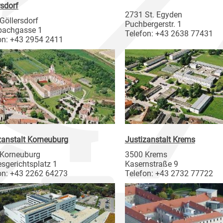
rsdorf
2731 St. Egyden
Göllersdorf
Puchbergerstr. 1
bachgasse 1
Telefon: +43 2638 77431
on: +43 2954 2411
zanstalt Korneuburg
Justizanstalt Krems
Korneuburg
3500 Krems
sgerichtsplatz 1
Kasernstraße 9
on: +43 2262 64273
Telefon: +43 2732 77722