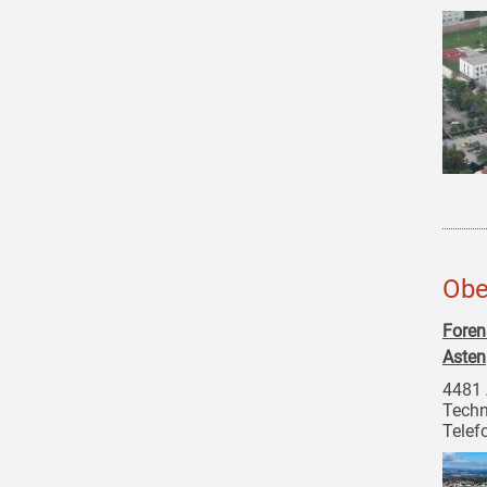
Obe
Foren
Asten
4481 
Techn
Telef