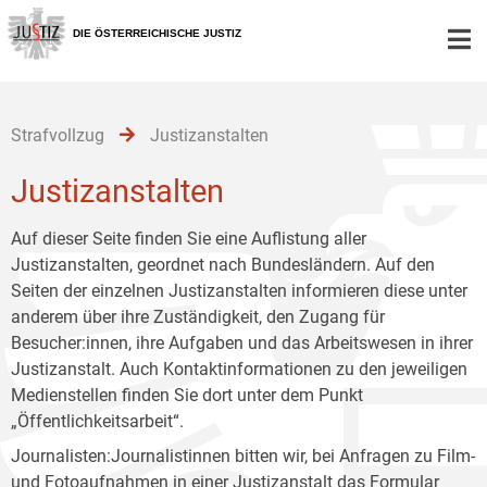
Zur
Zum
Zum
Hauptnavigation
Inhalt
Untermenü
DIE ÖSTERREICHISCHE JUSTIZ
[1]
[2]
[3]
Strafvollzug
Justizanstalten
Justizanstalten
Auf dieser Seite finden Sie eine Auflistung aller
Justizanstalten, geordnet nach Bundesländern. Auf den
Seiten der einzelnen Justizanstalten informieren diese unter
anderem über ihre Zuständigkeit, den Zugang für
Besucher:innen, ihre Aufgaben und das Arbeitswesen in ihrer
Justizanstalt. Auch Kontaktinformationen zu den jeweiligen
Medienstellen finden Sie dort unter dem Punkt
„Öffentlichkeitsarbeit“.
Journalisten:Journalistinnen bitten wir, bei Anfragen zu Film-
und Fotoaufnahmen in einer Justizanstalt das
Formular