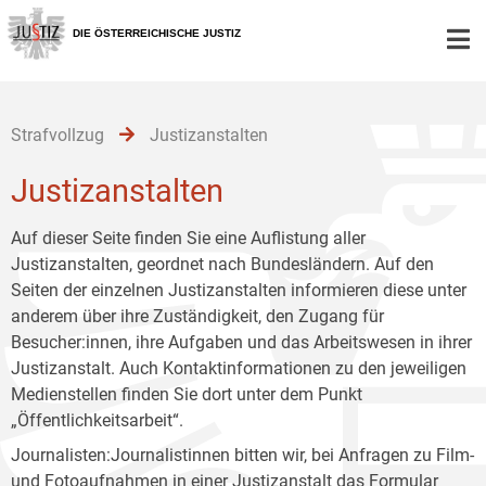
Zur
Zum
Zum
Hauptnavigation
Inhalt
Untermenü
DIE ÖSTERREICHISCHE JUSTIZ
[1]
[2]
[3]
Strafvollzug
Justizanstalten
Justizanstalten
Auf dieser Seite finden Sie eine Auflistung aller
Justizanstalten, geordnet nach Bundesländern. Auf den
Seiten der einzelnen Justizanstalten informieren diese unter
anderem über ihre Zuständigkeit, den Zugang für
Besucher:innen, ihre Aufgaben und das Arbeitswesen in ihrer
Justizanstalt. Auch Kontaktinformationen zu den jeweiligen
Medienstellen finden Sie dort unter dem Punkt
„Öffentlichkeitsarbeit“.
Journalisten:Journalistinnen bitten wir, bei Anfragen zu Film-
und Fotoaufnahmen in einer Justizanstalt das
Formular