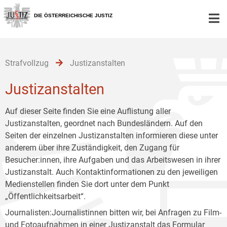
Zur
Zum
Zum
Hauptnavigation
Inhalt
Untermenü
DIE ÖSTERREICHISCHE JUSTIZ
[1]
[2]
[3]
Strafvollzug
Justizanstalten
Justizanstalten
Auf dieser Seite finden Sie eine Auflistung aller
Justizanstalten, geordnet nach Bundesländern. Auf den
Seiten der einzelnen Justizanstalten informieren diese unter
anderem über ihre Zuständigkeit, den Zugang für
Besucher:innen, ihre Aufgaben und das Arbeitswesen in ihrer
Justizanstalt. Auch Kontaktinformationen zu den jeweiligen
Medienstellen finden Sie dort unter dem Punkt
„Öffentlichkeitsarbeit“.
Journalisten:Journalistinnen bitten wir, bei Anfragen zu Film-
und Fotoaufnahmen in einer Justizanstalt das
Formular