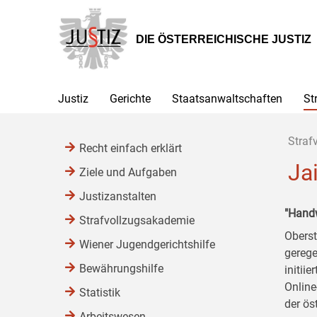
Zur
Zum
Zum
Hauptnavigation
Inhalt
Untermenü
[1]
[2]
[3]
DIE ÖSTERREICHISCHE JUSTIZ
Justiz
Gerichte
Staatsanwaltschaften
St
Straf
Recht einfach erklärt
Ja
Ziele und Aufgaben
Justizanstalten
"Handw
Strafvollzugsakademie
Oberst
Wiener Jugendgerichtshilfe
gerege
Bewährungshilfe
initii
Online
Statistik
der ös
Arbeitswesen