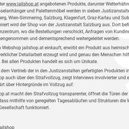
ter
www.jailshop.at
angebotenen Produkte, darunter Wetterhähne
selanhänger und Palettenmöbel werden in sieben Justizanstalt
rg, Wien-Simmering, Salzburg, Klagenfurt, Graz-Karlau und Sube
niert wird der Shop von der Justizanstalt Salzburg aus. Dort bef
zentrum, wo die Bestellungen verschickt, Anfragen von Kund
gengenommen und dementsprechend weitergeleitet werden.
 Webshop jailshop.at einkauft, erwirbt ein Produkt aus heimisch
rklicher Detailarbeit erzeugt wird und genau den Menschen hilft,
 Bei allen Produkten handelt es sich um Unikate.
dem Vertrieb der in den Justizanstalten gefertigten Produkten i
op auch über den Strafvollzug, zeigt Interviews involvierter und
ärt über Hintergründe im Vollzug auf.
op.at macht den Strafvollzug transparenter, öffnet die Türen der
 dass mithilfe von geregelten Tagesabläufen und Strukturen die 
 Gesellschaft funktioniert.
ailshop