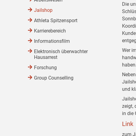
Die un
Jailshop
Schlüs
Sonnbe
Athleta Spitzensport
Koordi
Karrierebereich
Kunden
entge
Informationsfilm
Wer im
Elektronisch überwachter
Hausarrest
handwe
haben.
Forschung
Neben 
Group Counselling
Jailsh
und kl
Jailsh
zeigt,
in die
Link
zum J