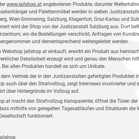
ter
www.jailshop.at
angebotenen Produkte, darunter Wetterhähne
selanhänger und Palettenmöbel werden in sieben Justizanstalt
rg, Wien-Simmering, Salzburg, Klagenfurt, Graz-Karlau und Sube
niert wird der Shop von der Justizanstalt Salzburg aus. Dort bef
zentrum, wo die Bestellungen verschickt, Anfragen von Kund
gengenommen und dementsprechend weitergeleitet werden.
 Webshop jailshop.at einkauft, erwirbt ein Produkt aus heimisch
rklicher Detailarbeit erzeugt wird und genau den Menschen hilft,
 Bei allen Produkten handelt es sich um Unikate.
dem Vertrieb der in den Justizanstalten gefertigten Produkten i
op auch über den Strafvollzug, zeigt Interviews involvierter und
ärt über Hintergründe im Vollzug auf.
op.at macht den Strafvollzug transparenter, öffnet die Türen der
 dass mithilfe von geregelten Tagesabläufen und Strukturen die 
 Gesellschaft funktioniert.
ailshop