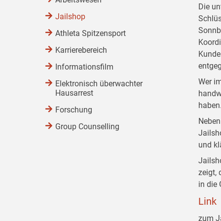
Die un
Jailshop
Schlüs
Sonnbe
Athleta Spitzensport
Koordi
Karrierebereich
Kunden
entge
Informationsfilm
Wer im
Elektronisch überwachter
Hausarrest
handwe
haben.
Forschung
Neben 
Group Counselling
Jailsh
und kl
Jailsh
zeigt,
in die
Link
zum J