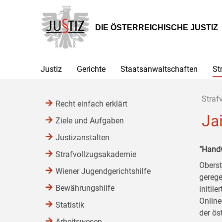
Zur
Zum
Zum
Hauptnavigation
Inhalt
Untermenü
[1]
[2]
[3]
DIE ÖSTERREICHISCHE JUSTIZ
Justiz
Gerichte
Staatsanwaltschaften
St
Straf
Recht einfach erklärt
Ja
Ziele und Aufgaben
Justizanstalten
"Handw
Strafvollzugsakademie
Oberst
Wiener Jugendgerichtshilfe
gerege
Bewährungshilfe
initii
Online
Statistik
der ös
Arbeitswesen