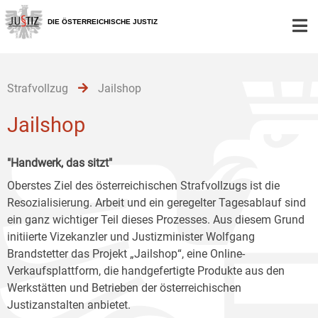
Zur
Zum
Zum
Hauptnavigation
Inhalt
Untermenü
DIE ÖSTERREICHISCHE JUSTIZ
[1]
[2]
[3]
Strafvollzug
Jailshop
Jailshop
"Handwerk, das sitzt"
Oberstes Ziel des österreichischen Strafvollzugs ist die
Resozialisierung. Arbeit und ein geregelter Tagesablauf sind
ein ganz wichtiger Teil dieses Prozesses. Aus diesem Grund
initiierte Vizekanzler und Justizminister Wolfgang
Brandstetter das Projekt „Jailshop“, eine Online-
Verkaufsplattform, die handgefertigte Produkte aus den
Werkstätten und Betrieben der österreichischen
Justizanstalten anbietet.