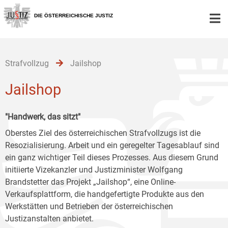
Zur
Zum
Zum
Hauptnavigation
Inhalt
Untermenü
DIE ÖSTERREICHISCHE JUSTIZ
[1]
[2]
[3]
Strafvollzug
Jailshop
Jailshop
"Handwerk, das sitzt"
Oberstes Ziel des österreichischen Strafvollzugs ist die
Resozialisierung. Arbeit und ein geregelter Tagesablauf sind
ein ganz wichtiger Teil dieses Prozesses. Aus diesem Grund
initiierte Vizekanzler und Justizminister Wolfgang
Brandstetter das Projekt „Jailshop“, eine Online-
Verkaufsplattform, die handgefertigte Produkte aus den
Werkstätten und Betrieben der österreichischen
Justizanstalten anbietet.