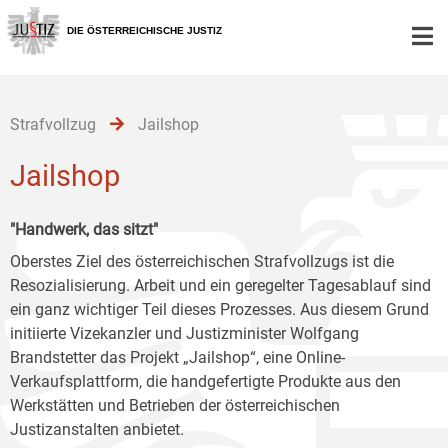
Zur
Zum
Zum
Hauptnavigation
Inhalt
Untermenü
DIE ÖSTERREICHISCHE JUSTIZ
[1]
[2]
[3]
Strafvollzug
Jailshop
Jailshop
"Handwerk, das sitzt"
Oberstes Ziel des österreichischen Strafvollzugs ist die
Resozialisierung. Arbeit und ein geregelter Tagesablauf sind
ein ganz wichtiger Teil dieses Prozesses. Aus diesem Grund
initiierte Vizekanzler und Justizminister Wolfgang
Brandstetter das Projekt „Jailshop“, eine Online-
Verkaufsplattform, die handgefertigte Produkte aus den
Werkstätten und Betrieben der österreichischen
Justizanstalten anbietet.