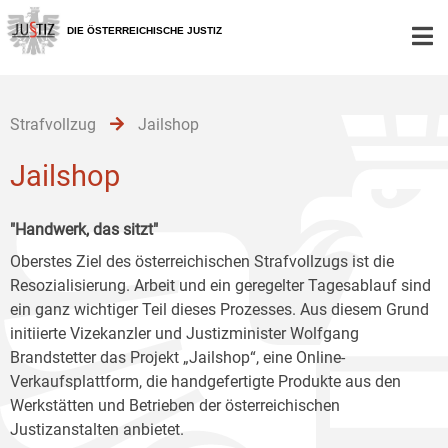
Zur
Zum
Zum
Hauptnavigation
Inhalt
Untermenü
DIE ÖSTERREICHISCHE JUSTIZ
[1]
[2]
[3]
Strafvollzug
Jailshop
Jailshop
"Handwerk, das sitzt"
Oberstes Ziel des österreichischen Strafvollzugs ist die
Resozialisierung. Arbeit und ein geregelter Tagesablauf sind
ein ganz wichtiger Teil dieses Prozesses. Aus diesem Grund
initiierte Vizekanzler und Justizminister Wolfgang
Brandstetter das Projekt „Jailshop“, eine Online-
Verkaufsplattform, die handgefertigte Produkte aus den
Werkstätten und Betrieben der österreichischen
Justizanstalten anbietet.