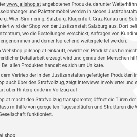
ter
www.jailshop.at
angebotenen Produkte, darunter Wetterhähne
selanhänger und Palettenmöbel werden in sieben Justizanstalt
rg, Wien-Simmering, Salzburg, Klagenfurt, Graz-Karlau und Sube
niert wird der Shop von der Justizanstalt Salzburg aus. Dort bef
zentrum, wo die Bestellungen verschickt, Anfragen von Kund
gengenommen und dementsprechend weitergeleitet werden.
 Webshop jailshop.at einkauft, erwirbt ein Produkt aus heimisch
rklicher Detailarbeit erzeugt wird und genau den Menschen hilft,
 Bei allen Produkten handelt es sich um Unikate.
dem Vertrieb der in den Justizanstalten gefertigten Produkten i
op auch über den Strafvollzug, zeigt Interviews involvierter und
ärt über Hintergründe im Vollzug auf.
op.at macht den Strafvollzug transparenter, öffnet die Türen der
 dass mithilfe von geregelten Tagesabläufen und Strukturen die 
 Gesellschaft funktioniert.
ailshop