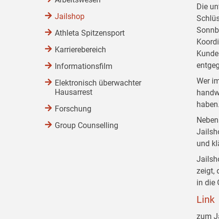
Die un
Jailshop
Schlüs
Sonnbe
Athleta Spitzensport
Koordi
Karrierebereich
Kunden
entge
Informationsfilm
Wer im
Elektronisch überwachter
Hausarrest
handwe
haben.
Forschung
Neben 
Group Counselling
Jailsh
und kl
Jailsh
zeigt,
in die
Link
zum J