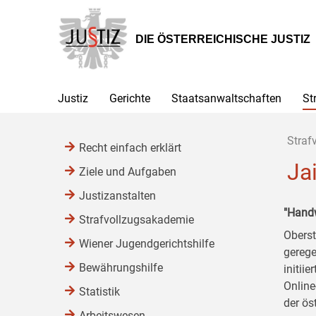
Zur
Zum
Zum
Hauptnavigation
Inhalt
Untermenü
[1]
[2]
[3]
DIE ÖSTERREICHISCHE JUSTIZ
Justiz
Gerichte
Staatsanwaltschaften
St
Straf
Recht einfach erklärt
Ja
Ziele und Aufgaben
Justizanstalten
"Handw
Strafvollzugsakademie
Oberst
Wiener Jugendgerichtshilfe
gerege
Bewährungshilfe
initii
Online
Statistik
der ös
Arbeitswesen