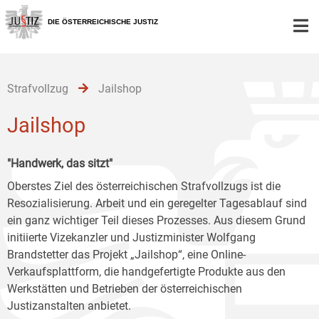
Zur
Zum
Zum
Hauptnavigation
Inhalt
Untermenü
DIE ÖSTERREICHISCHE JUSTIZ
[1]
[2]
[3]
Strafvollzug
Jailshop
Jailshop
"Handwerk, das sitzt"
Oberstes Ziel des österreichischen Strafvollzugs ist die
Resozialisierung. Arbeit und ein geregelter Tagesablauf sind
ein ganz wichtiger Teil dieses Prozesses. Aus diesem Grund
initiierte Vizekanzler und Justizminister Wolfgang
Brandstetter das Projekt „Jailshop“, eine Online-
Verkaufsplattform, die handgefertigte Produkte aus den
Werkstätten und Betrieben der österreichischen
Justizanstalten anbietet.